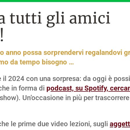
a tutti gli amici
!
vo anno possa sorprendervi regalandovi g
biamo da tempo bisogno …
e il 2024 con una sorpresa: da oggi è possi
nche in forma di
p
odcast, su Spotify, cerc
show). Un’occasione in più per trascorrere
che le prime due video lezioni, sugli
aggett