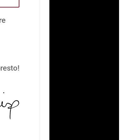
re
resto!