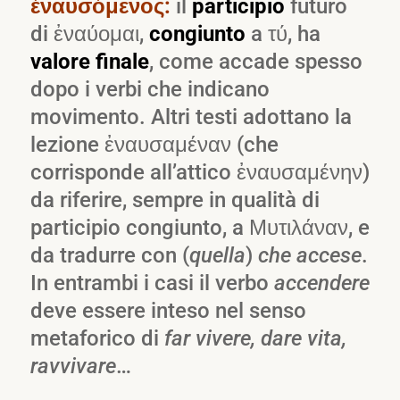
ἐναυσόμενος:
il
participio
futuro
di ἐναύομαι,
congiunto
a τύ, ha
valore finale
, come accade spesso
dopo i verbi che indicano
movimento. Altri testi adottano la
lezione ἐναυσαμέναν (che
corrisponde all’attico ἐναυσαμένην)
da riferire, sempre in qualità di
participio congiunto, a Μυτιλάναν, e
da tradurre con (
quella
)
che accese
.
In entrambi i casi il verbo
accendere
deve essere inteso nel senso
metaforico di
far vivere, dare vita,
ravvivare
…