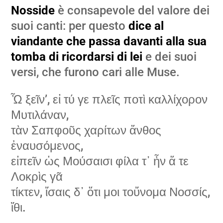
Nosside
è consapevole del valore dei
suoi canti: per questo
dice al
viandante che passa davanti alla sua
tomba di ricordarsi di lei
e dei suoi
versi, che furono cari alle Muse.
Ὦ ξεῖν’, εἰ τύ γε πλεῖς ποτὶ καλλίχορον
Μυτιλάναν,
τὰν Σαπφοῦς χαρίτων ἄνθος
ἐναυσόμενος,
εἰπεῖν ὡς Μούσαισι φίλα τ᾽ ἦν ἅ τε
Λοκρὶς γᾶ
τίκτεν, ἴσαις δ᾽ ὅτι μοι τοὔνομα Νοσσίς,
ἴθι.