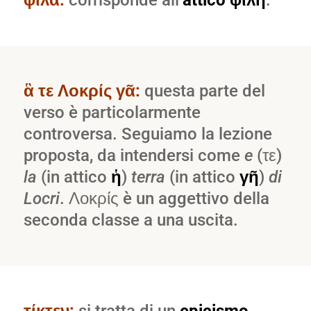
φίλα:
corrisponde all’
attico φίλη
.
ἃ τε Λοκρίς γᾶ:
questa parte del
verso è particolarmente
controversa. Seguiamo la lezione
proposta, da intendersi come
e
(τε)
la
(in attico
ἡ
)
terra
(in attico
γῆ
)
di
Locri
. Λοκρίς è un aggettivo della
seconda classe a una uscita.