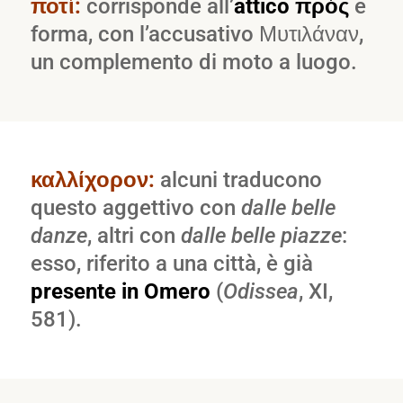
ποτί:
corrisponde all’
attico πρός
e
forma, con l’accusativo Μυτιλάναν,
un complemento di moto a luogo.
καλλίχορον:
alcuni traducono
questo aggettivo con
dalle belle
danze
, altri con
dalle belle piazze
:
esso, riferito a una città, è già
presente in Omero
(
Odissea
, XI,
581).