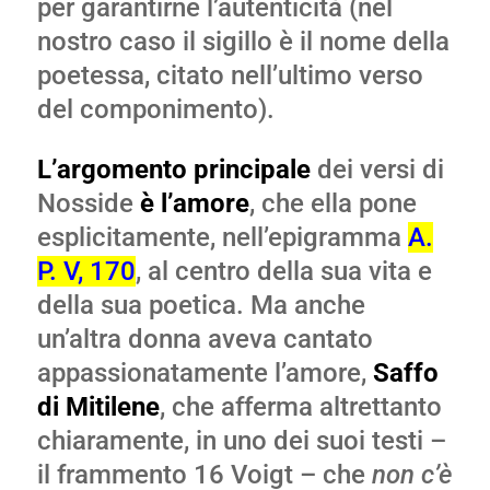
per garantirne l’autenticità (nel
nostro caso il sigillo è il nome della
poetessa, citato nell’ultimo verso
del componimento).
L’argomento principale
dei versi di
Nosside
è l’amore
, che ella pone
esplicitamente, nell’epigramma
A.
P. V, 170
, al centro della sua vita e
della sua poetica. Ma anche
un’altra donna aveva cantato
appassionatamente l’amore,
S
affo
di Mit
ilene
, che afferma altrettanto
chiaramente, in uno dei suoi testi –
il frammento 16 Voigt – che
non c’è