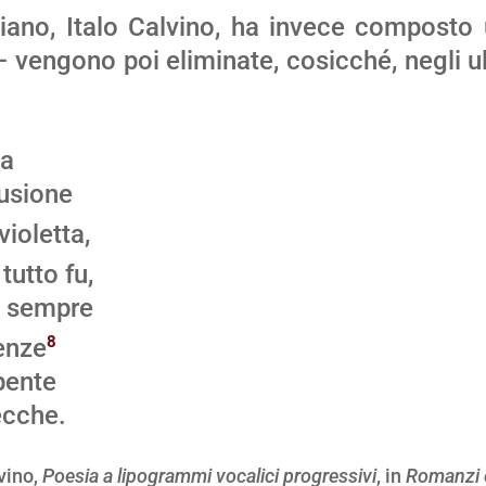
aliano, Italo Calvino, ha invece composto 
 – vengono poi eliminate, cosicché, negli ult
sa
lusione
violetta,
tutto fu,
è sempre
8
enze
rpente
ecche.
vino,
Poesia a lipogrammi vocalici progressivi
, in
Romanzi e