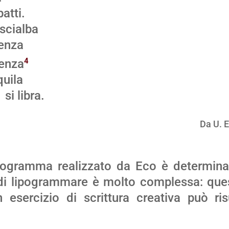
batti.
 scialba
renza
4
cenza
quila
a.
Da U. 
lipogramma realizzato da Eco è determina
di lipogrammare è molto complessa: que
n esercizio di scrittura creativa può ris