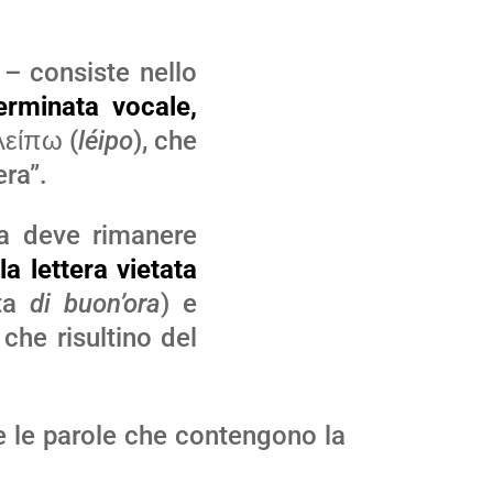
– consiste nello
erminata vocale,
λείπω (
léipo
), che
era”.
za deve rimanere
a lettera vietata
nta
di buon’ora
) e
 che risultino del
e le parole che contengono la