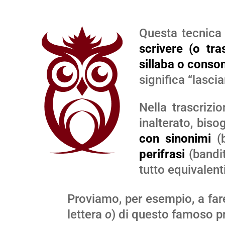
Questa tecnica
scrivere (o tr
sillaba o conso
significa “lasci
Nella trascrizi
inalterato, bis
con sinonimi
(b
perifrasi
(bandi
tutto equivalenti
Proviamo, per esempio, a far
lettera
o
) di questo famoso p