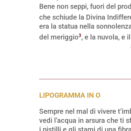
Bene non seppi, fuori del pro
che schiude la Divina Indiffe
era la statua nella sonnolenz
3
del meriggio
, e la nuvola, e i
alto lev
LIPOGRAMMA IN O
Sempre nel mal di vivere t’imb
vedi l’acqua in arsura che ti sf
i pistilli e gli stami di una fibr