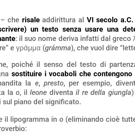
 – che
risale
addirittura al
VI secolo a.C.
ascrivere) un testo senza usare una det
nante
: il suo nome deriva infatti dal greco 
are” e γράμμα (
grámma
), che vuol dire “lett
one, poiché il senso del testo di parten
ogna
sostituire i vocaboli che contengono l
andita la
e
,
presto
, per esempio, dive
ta la
o
, il
leone
diventa
il re della giungla
)
 sul piano del significato.
e il lipogramma in
o
(eliminando cioè tutt
roverbio: