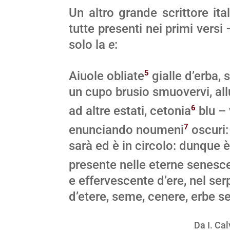
Un altro grande scrittore it
tutte presenti nei primi versi
solo la
e
:
5
Aiuole obliate
gialle d’erba, 
un cupo brusio smuovervi, al
6
ad altre estati, cetonia
blu – 
7
enunciando noumeni
oscuri: 
sarà ed è in circolo: dunque 
presente nelle eterne senesc
e effervescente d’ere, nel se
d’etere, seme, cenere, erbe s
Da I. Cal