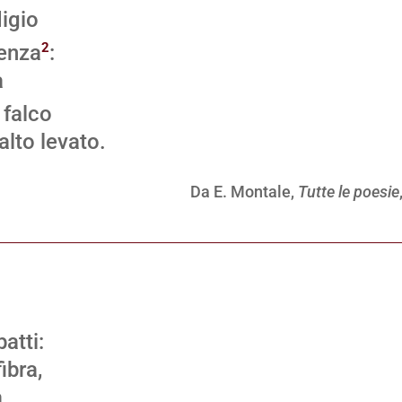
digio
2
renza
:
a
l falco
ato.
Da E. Montale,
Tutte le poesie
atti:
ibra,
a