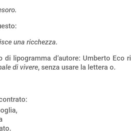
esoro.
uesto:
sisce una ricchezza.
di lipogramma d’autore: Umberto Eco ri
ale di vivere
, senza usare la lettera o.
contrato:
oglia,
a
ato.