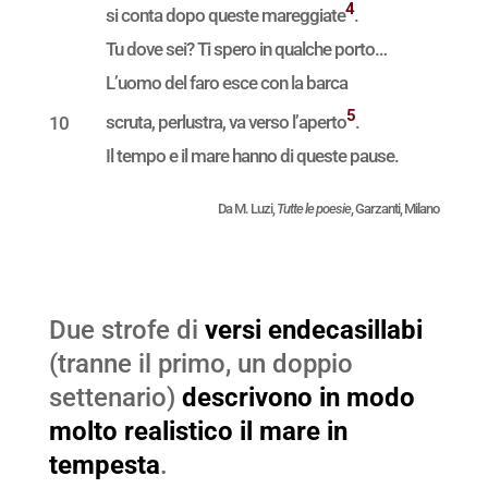
4
si conta dopo queste mareggiate
.
Tu dove sei? Ti spero in qualche porto…
L’uomo del faro esce con la barca
5
10
scruta, perlustra, va verso l’aperto
.
Il tempo e il mare hanno di queste pause.
Da M. Luzi,
Tutte le poesie
, Garzanti, Milano
Due strofe di
versi endecasillabi
(tranne il primo, un doppio
settenario)
descrivono in modo
molto realistico il mare in
tempesta
.