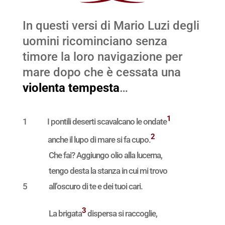
In questi versi di Mario Luzi degli
uomini ricominciano senza
timore la loro navigazione per
mare dopo che è cessata una
violenta tempesta
…
1
1
I pontili deserti scavalcano le ondate
2
anche il lupo di mare si fa cupo.
Che fai? Aggiungo olio alla lucerna,
tengo desta la stanza in cui mi trovo
5
all’oscuro di te e dei tuoi cari.
3
La brigata
dispersa si raccoglie,