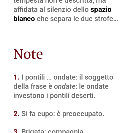
tempesta non è descritta, ma
affidata al silenzio dello
spazio
bianco
che separa le due strofe…
Note
1.
I pontili … ondate: il soggetto
della frase è
ondate
: le ondate
investono i pontili deserti.
2.
Si fa cupo: è preoccupato.
3.
Brigata: compagnia.