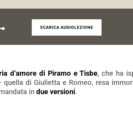
SCARICA AUDIOLEZIONE
cia
iù
oria d’amore di Piramo e Tisbe
, che ha is
 quella di Giulietta e Romeo, resa immor
entare
ramandata in
due versioni
.
nuire
ume.