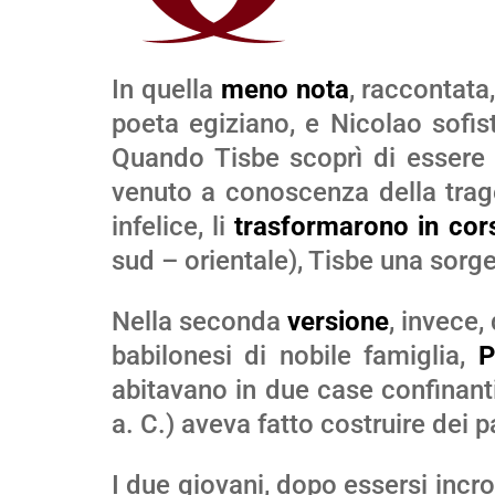
In quella
meno nota
, raccontata,
poeta egiziano, e Nicolao sofist
Quando Tisbe scoprì di essere r
venuto a conoscenza della trage
infelice, li
trasformarono in cor
sud – orientale), Tisbe una sorg
Nella seconda
versione
, invece,
babilonesi di nobile famiglia,
P
abitavano in due case confinanti
a. C.) aveva fatto costruire dei p
I due giovani, dopo essersi incro