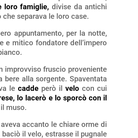
 loro famiglie,
divise da antichi
o che separava le loro case.
dero appuntamento, per la notte,
de e mitico fondatore dell’impero
bianco.
 improvviso fruscio proveniente
 bere alla sorgente. Spaventata
eva le
cadde
però il
velo
con cui
rese, lo lacerò e lo sporcò
con il
il muso.
e aveva accanto le chiare orme di
 baciò il velo, estrasse il pugnale