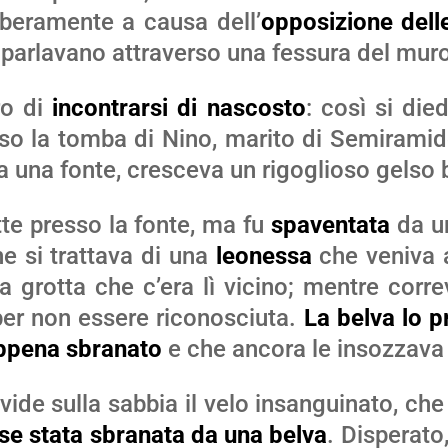
iberamente a causa dell’
opposizione delle
si parlavano attraverso una fessura del mur
ro di
incontrarsi di nascosto
: così si die
esso la tomba di Nino, marito di Semirami
 a una fonte, cresceva un rigoglioso gelso 
tte presso la fonte, ma fu
spaventata
da un
he si trattava di una
leonessa
che veniva a
a grotta che c’era lì vicino; mentre corr
per non essere riconosciuta.
La belva lo p
appena sbranato
e che ancora le insozzava 
vide sulla sabbia il velo insanguinato, ch
se stata sbranata da una belva
. Disperato,