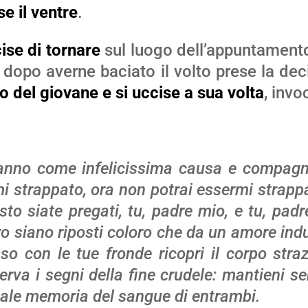
se il ventre
.
ise di tornare
sul luogo dell’appuntamento
a, dopo averne baciato il volto prese la d
po del giovane e si uccise a sua volta
, inv
ranno come infelicissima causa e compagna
i strappato, ora non potrai essermi strapp
to siate pregati, tu, padre mio, e tu, padre 
o siano riposti coloro che da un amore indu
sso con le tue fronde ricopri il corpo stra
serva i segni della fine crudele: mantieni se
uale memoria del sangue di entrambi.