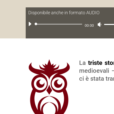
Disponibile anche in formato AUDIO
Audio
Usa
00:00
Player
i
tasti
frec
su/g
La
triste st
per
medioevali –
aum
ci è stata t
o
dimi
il
vol