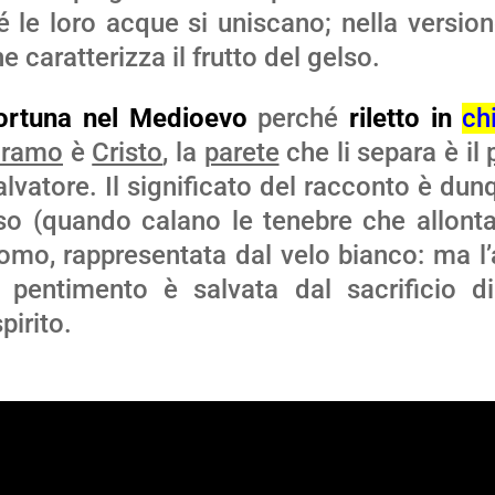
le loro acque si uniscano; nella version
 caratterizza il frutto del gelso.
ortuna nel
Medioevo
perché
riletto in
ch
iramo
è
Cristo
, la
parete
che li separa è il
alvatore. Il significato del racconto è dun
viso (quando calano le tenebre che allont
uomo, rappresentata dal velo bianco: ma l’
 pentimento è salvata dal sacrificio d
pirito.