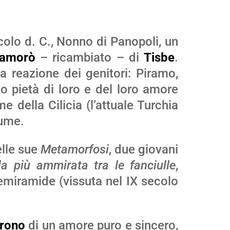
secolo d. C., Nonno di Panopoli, un
namorò
– ricambiato – di
Tisbe
.
a reazione dei genitori: Piramo,
o pietà di loro e del loro amore
 della Cilicia (l’attuale Turchia
iume.
elle sue
Metamorfosi
, due giovani
la più ammirata tra le fanciulle
,
Semiramide (vissuta nel IX secolo
arono
di un amore puro e sincero,