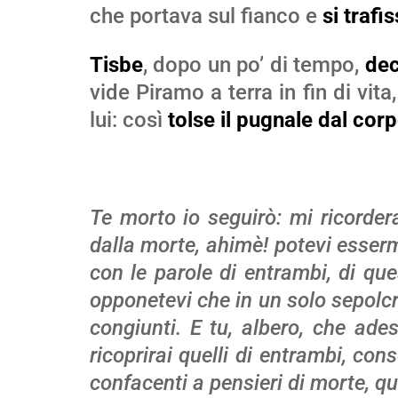
che portava sul fianco e
si trafis
Tisbe
, dopo un po’ di tempo,
dec
vide Piramo a terra in fin di vit
lui: così
tolse il pugnale dal cor
Te morto io seguirò: mi ricorde
dalla morte, ahimè! potevi esserm
con le parole di entrambi, di ques
opponetevi che in un solo sepolcr
congiunti. E tu, albero, che ade
ricoprirai quelli di entrambi, con
confacenti a pensieri di morte, q