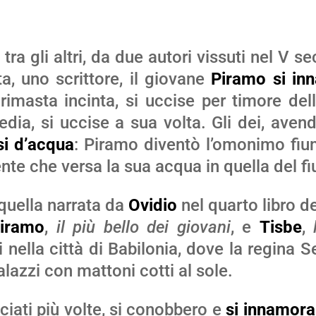
 tra gli altri, da due autori vissuti nel V 
a, uno scrittore, il giovane
Piramo
si in
imasta incinta, si uccise per timore dell
dia, si uccise a sua volta. Gli dei, avend
si d’acqua
: Piramo diventò l’omonimo fiume
ente che versa la sua acqua in quella del f
 quella narrata da
Ovidio
nel quarto libro d
iramo
,
il più bello dei giovani
, e
Tisbe
,
 nella città di Babilonia, dove la regina 
alazzi con mattoni cotti al sole.
ciati più volte, si conobbero e
si innamor