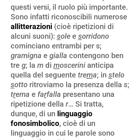
questi versi, il ruolo più importante.
Sono infatti riconoscibili numerose
allitterazioni
(cioè ripetizioni di
alcuni suoni):
s
ole
e
s
orridono
cominciano entrambi per s;
g
rami
g
na
e
g
ialla
contengono ben
tre
g
; la
m
di
m
oscerini
anticipa
quella del seguente
tre
m
a
; in
s
telo
s
otto
ritroviamo la presenza della
s
;
t
r
ema
e
fa
r
falla
presentano una
ripetizione della
r
… Si tratta,
dunque, di un
linguaggio
fonosimbolico
, cioè di un
linguaggio in cui le parole sono