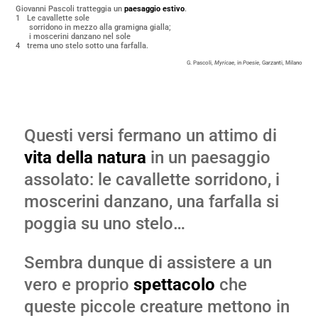
Giovanni Pascoli tratteggia un
paesaggio estivo
.
1
Le cavallette sole
sorridono in mezzo alla gramigna gialla;
i moscerini danzano nel sole
4
trema uno stelo sotto una farfalla.
G. Pascoli,
Myricae
, in
Poesie
, Garzanti, Milano
Questi versi fermano un attimo di
vita della natura
in un paesaggio
assolato: le cavallette sorridono, i
moscerini danzano, una farfalla si
poggia su uno stelo…
Sembra dunque di assistere a un
vero e proprio
spettacolo
che
queste piccole creature mettono in