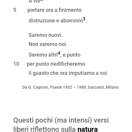
A voi
5
portare ora a finimento
3
distruzione e abominio
.
Saremo nuovi.
Non saremo noi.
4
Saremo altri
, e punto
10
per punto riedificheremo
il guasto che ora imputiamo a voi.
Da G. Caproni,
Poesie 1932 – 1986
, Garzanti, Milano
Questi pochi (ma intensi) versi
liberi riflettono sulla
natura