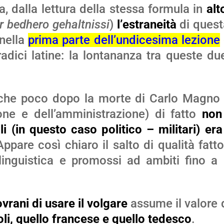
ta, dalla lettura della stessa formula in
al
r bedhero gehaltnissi
)
l’estraneità
di quest
nella
prima parte dell’undicesima lezione
adici latine: la lontananza tra queste du
 che poco dopo la morte di Carlo Magn
ione e dell’amministrazione) di fatto
non
i (in questo caso politico – militari) er
Appare così chiaro il salto di qualità fatt
à linguistica e promossi ad ambiti fino 
ovrani di usare il volgare
assume il valore 
oli, quello francese e quello tedesco
.