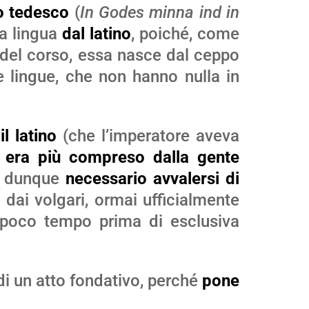
to tedesco
(
In Godes minna ind in
a lingua
dal latino
, poiché, come
del corso, essa nasce dal ceppo
e lingue, che non hanno nulla in
o
il latino
(che l’imperatore aveva
 era più compreso dalla gente
a
dunque
necessario avvalersi di
o dai volgari, ormai ufficialmente
a poco tempo prima di esclusiva
di un atto fondativo, perché
pone