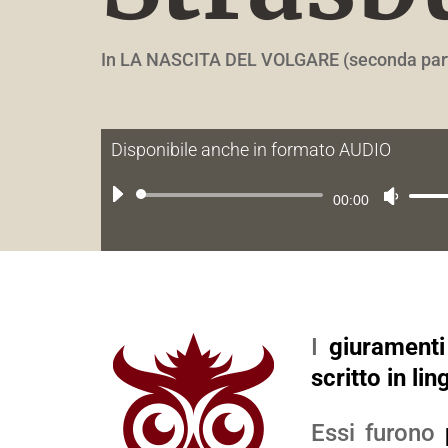
In LA NASCITA DEL VOLGARE (seconda par
Disponibile anche in formato AUDIO
Audio
Usa
00:00
Player
i
tasti
frec
su/g
I
giuramenti
per
scritto in li
aum
o
Essi furono