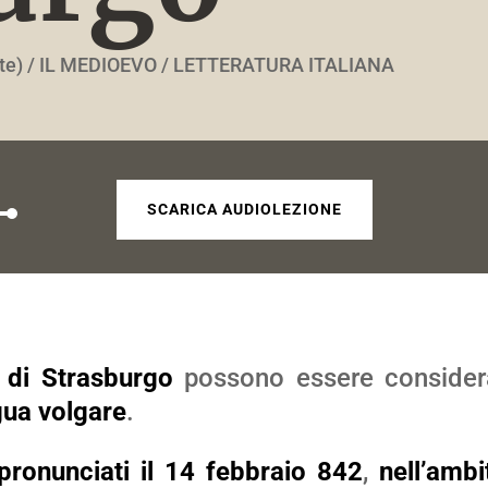
te) / IL MEDIOEVO / LETTERATURA ITALIANA
SCARICA AUDIOLEZIONE
cia
iù
 di Strasburgo
possono essere considera
ngua volgare
.
entare
pronunciati il 14 febbraio 842
,
nell’ambi