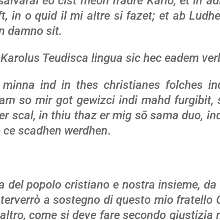
salvarai eo cist meon fradre Karlo, et in 
t, in o quid il mi altre si fazet; et ab Lu
n damno sit.
Karolus Teudisca lingua sic hec eadem verb
minna ind in thes christianes folches in
m so mir got gewizci indi mahd furgibit, 
 scal, in thiu thaz er mig sō sama duo, in
o ce scadhen werdhen
.
a del popolo cristiano e nostra insieme, da 
nterverrò a sostegno di questo mio fratello
 altro, come si deve fare secondo giustizia n