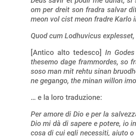
Deus savir et podir me dunat, si 
om per dreit son fradra salvar dif
meon vol cist meon fradre Karlo i
Quod cum Lodhuvicus explesset, 
[Antico alto tedesco]
In Godes 
thesemo dage frammordes, so fra
soso man mit rehtu sinan bruodher
ne gegango, the minan willon im
… e la loro traduzione:
Per amore di Dio e per la salvezz
Dio mi dà di sapere e potere, io i
cosa di cui egli necessiti, aiuto o