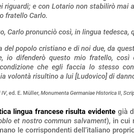
i riguardi; e con Lotario non stabilirò mai
o fratello Carlo.
 Carlo pronunciò così, in lingua tedesca, 
 del popolo cristiano e di noi due, da ques
e, io difenderò questo mio fratello, cos
, a condizione che egli faccia lo stesso c
ia volontà risultino a lui [Ludovico] di dann
 IV
, ed. E. Müller,
Monumenta Germaniae Historica II
,
Scri
tica lingua francese risulta evidente
già da
poblo et nostro commun salvament
), in cu
mano le corrispondenti dell’italiano prop