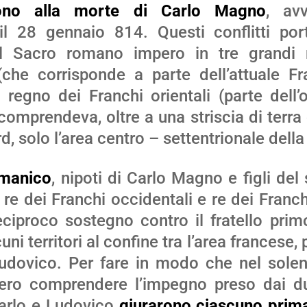
nuire
ono alla morte di Carlo Magno
, av
il 28 gennaio 814. Questi conflitti por
ume.
del Sacro romano impero in tre grandi n
(che corrisponde a parte dell’attuale Fr
l regno dei Franchi orientali (parte dell
 comprendeva, oltre a una striscia di terra
, solo l’area centro – settentrionale della
rmanico
, nipoti di Carlo Magno e figli del
re dei Franchi occidentali e re dei Franch
ciproco sostegno contro il fratello primo
ni territori al confine tra l’area francese, 
Ludovico. Per fare in modo che nel sol
sero comprendere l’impegno preso dai 
 Carlo e Ludovico
giurarono ciascuno prima 