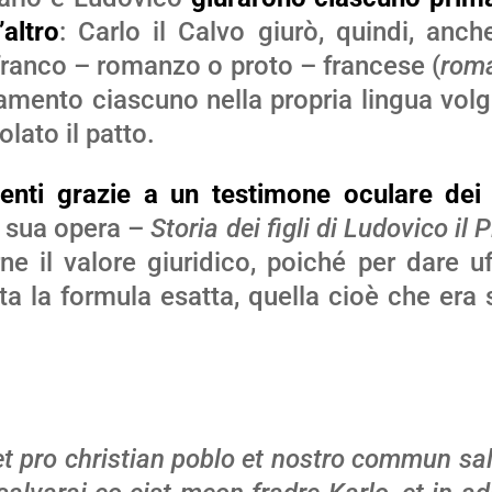
’altro
: Carlo il Calvo giurò, quindi, anch
 franco – romanzo o proto – francese (
roma
uramento ciascuno nella propria lingua vol
olato il patto.
nti grazie a un testimone oculare dei f
na sua opera –
Storia dei figli di Ludovico il P
ne il valore giuridico, poiché per dare u
a la formula esatta, quella cioè che era 
 pro christian poblo et nostro commun salv