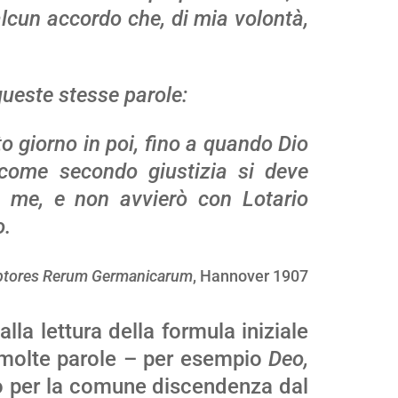
 alcun accordo che, di mia volontà,
queste stesse parole:
to giorno in poi, fino a quando Dio
ì come secondo giustizia si deve
on me, e non avvierò con Lotario
o.
ptores Rerum Germanicarum
, Hannover 1907
lla lettura della formula iniziale
i molte parole – per esempio
Deo,
rio per la comune discendenza dal