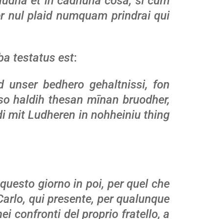
adiudha et in cadhuna cosa, si cum
dher nul plaid numquam prindrai qui
a testatus est
:
d unser bedhero gehaltnissi, fon
so haldih thesan mīnan bruodher,
di mit Ludheren in nohheiniu thing
questo giorno in poi, per quel che
 Carlo, qui presente, per qualunque
ei confronti del proprio fratello, a