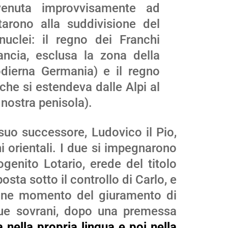
venuta improvvisamente ad
tarono alla suddivisione del
uclei: il regno dei Franchi
ancia, esclusa la zona della
’odierna Germania) e il regno
 che si estendeva dalle Alpi al
 nostra penisola).
 suo successore, Ludovico il Pio,
i orientali. I due si impegnarono
genito Lotario, erede del titolo
posta sotto il controllo di Carlo, e
enne momento del giuramento di
due sovrani, dopo una premessa
nella propria lingua e poi nella