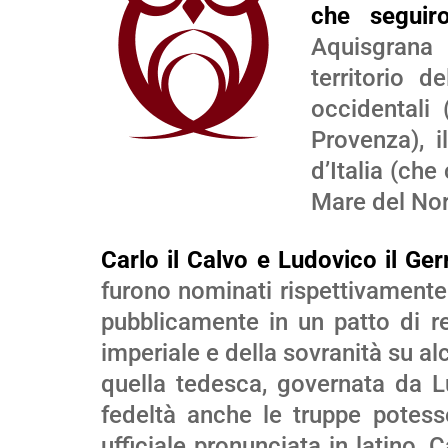
dimi
che seguir
il
Aquisgrana 
vol
territorio 
occidentali 
Provenza), i
d’Italia (che
Mare del Nord
Carlo il Calvo e Ludovico il Ge
furono nominati rispettivamente 
pubblicamente in un patto di re
imperiale e della sovranità su alcu
quella tedesca, governata da 
fedeltà anche le truppe potes
ufficiale pronunciata in latino,