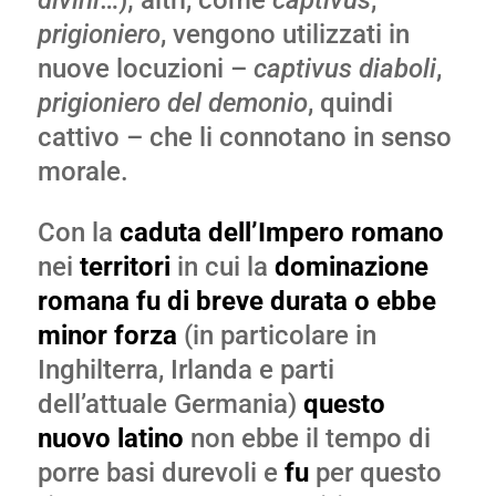
divini
…); altri, come
captivus
,
prigioniero
, vengono utilizzati in
nuove locuzioni –
captivus diaboli
,
prigioniero del demonio
, quindi
cattivo – che li connotano in senso
morale.
Con la
caduta dell’Impero romano
nei
territori
in cui la
dominazione
romana fu di breve durata o ebbe
minor forza
(in particolare in
Inghilterra, Irlanda e parti
dell’attuale Germania)
questo
nuovo latino
non ebbe il tempo di
porre basi durevoli e
fu
per questo