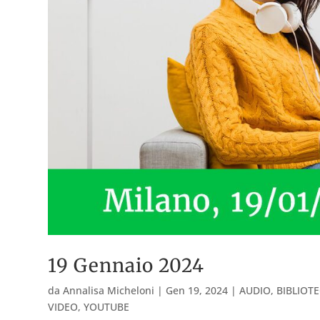
19 Gennaio 2024
da
Annalisa Micheloni
|
Gen 19, 2024
|
AUDIO
,
BIBLIOT
VIDEO
,
YOUTUBE