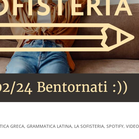
ICA GRECA
,
GRAMMATICA LATINA
,
LA SOFISTERIA
,
SPOTIFY
,
VIDE